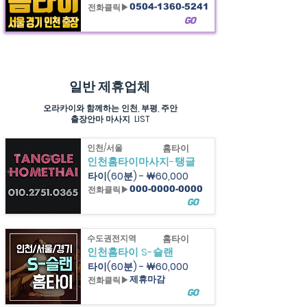
전화클릭▶
0504-1360-5241
GO
힐링정보
인천
출장마사지&주안,부평
출장 홈타이마사지
정보제공
일반 제휴업체
오라카이와 함께하는 인천, 부평, 주안
출장안마 마사지 LIST
인천/서울
홈타이
인천홈타이마사지-탱글
타이(60분) - ￦60,000
전화클릭▶
000-0000-0000
GO
수도권전지역
홈타이
인천홈타이 S-슬랜
타이(60분) - ￦60,000
전화클릭▶
제휴마감
GO