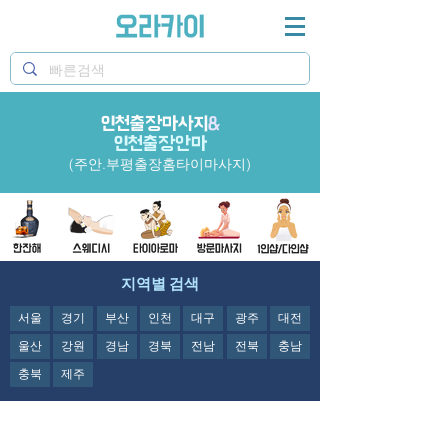
오라카이 인천출장마사지&주안,부평 출장 홈타이마사
인천출장마사지
&
지 정보제공
인천출장안마
(주안.부평출장홈타이마사지)
지역별 검색
서울
경기
부산
인천
대구
광주
대전
울산
강원
경남
경북
전남
전북
충남
충북
제주
오라카이의
인천
출장마사지&주안,부평
출장 홈타이마사지
정보제공