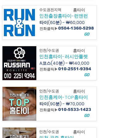
수도권전지역
홈타이
인천출장홈타이-런앤런
타이(60분) - ￦60,000
전화클릭▶
0504-1360-5298
GO
인천/수도권
홈타이
인천홈타이-러시안룰렛
A코스(40분) - ￦140,000
전화클릭▶
010-2551-9394
GO
인천/수도권
홈타이
인천홈케어-TOP홈타이
타이(90분) - ￦70,000
전화클릭▶
010-5533-1423
GO
인천/수도권
홈타이
인천 공주 홈타이