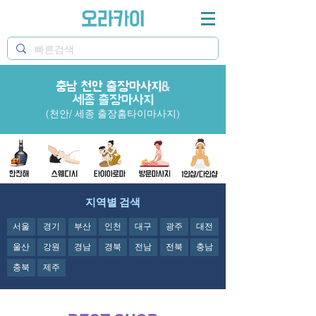
충남 천안 출장마사지
오라카이 천안출장마사지&세종,,공주,아산 출장 홈타
&
이마사지 정보제공
세종 출장마사지
(천안/ 세종 출장홈타이마사지)
지역별 검색
서울
경기
부산
인천
대구
광주
대전
울산
강원
경남
경북
전남
전북
충남
충북
제주
오라카이의
천안출장마사지&세종,,공주,아산 출장 홈타이마사지
정보제공