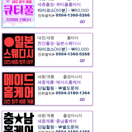
세종출장-큐티플홈타이
타이코스(60분) - ￦50,000
전화클릭▶
0504-1360-5266
GO
대전/세종
홈타이
천안출장-일본스웨디시
타이코스(60분) - ￦50,000
전화클릭▶
0504-1360-5268
GO
새종/계룡
출장마사지
세종계룡-메이드홈케어
단일힐링 - ￦별도문의
전화클릭▶
0504-3180-1364
GO
새종/계룡
출장마사지
세종계룡-충남홈케어
단일힐링 - ￦별도문의
0504-3180-1365