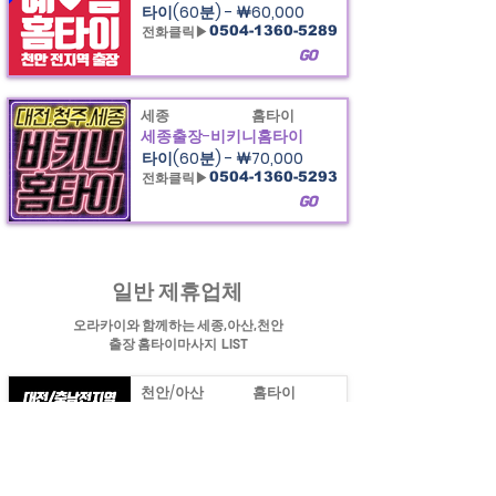
타이(60분) - ￦60,000
전화클릭▶
0504-1360-5289
GO
세종
홈타이
세종출장-비키니홈타이
타이(60분) - ￦70,000
전화클릭▶
0504-1360-5293
GO
힐링정보
천안출장마사지&세종,,공주,아산 출장 홈타이마사지
정보제공
일반 제휴업체
오라카이와 함께하는 세종,아산,천안
출장 홈타이마사지 LIST
천안/아산
홈타이
천안아산 VIP홈타이
아로마(60분) - ￦60,000
전화클릭▶
제휴마감
GO