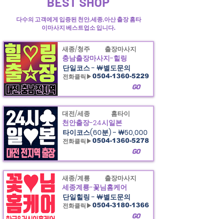
BEST SHOP
다수의 고객에게 입증된 천안,세종,아산 출장 홈타
이마사지 베스트업소 입니다.
새종/청주
출장마사지
충남출장마사지-힐링
단일코스 - ￦별도문의
전화클릭▶
0504-1360-5229
GO
대전/세종
홈타이
천안출장-24시일본
타이코스(60분) - ￦50,000
전화클릭▶
0504-1360-5278
GO
새종/계룡
출장마사지
세종계룡-꽃님홈케어
단일힐링 - ￦별도문의
전화클릭▶
0504-3180-1366
GO