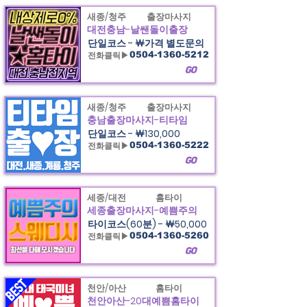
새종/청주
출장마사지
대전충남-날쌘돌이출장
단일코스 - ￦가격 별도문의
전화클릭▶
0504-1360-5212
GO
새종/청주
출장마사지
충남출장마사지-티타임
단일코스 - ￦130,000
전화클릭▶
0504-1360-5222
GO
세종/대전
홈타이
세종출장마사지-예쁨주의
타이코스(60분) - ￦50,000
전화클릭▶
0504-1360-5260
GO
천안/아산
홈타이
천안아산-20대예쁨홈타이