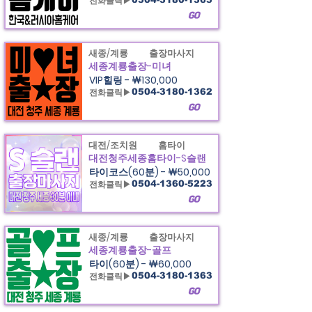
전화클릭▶
GO
새종/계룡
출장마사지
세종계룡출장-미녀
VIP힐링 - ￦130,000
전화클릭▶
0504-3180-1362
GO
대전/조치원
홈타이
대전청주세종홈타이-S슬랜
타이코스(60분) - ￦50,000
전화클릭▶
0504-1360-5223
GO
새종/계룡
출장마사지
세종계룡출장-골프
​타이(60분) - ￦60,000
전화클릭▶
0504-3180-1363
GO