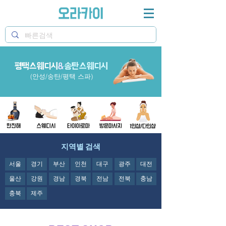
평택스웨디시
&
송탄스웨디시
오라카이 평택스웨디시와 송탄스웨디시&평택스파 정
보제공
(안성/송탄/평택 스파)
지역별 검색
서울
경기
부산
인천
대구
광주
대전
울산
강원
경남
경북
전남
전북
충남
충북
제주
오라카이의
평택스웨디시와 송탄스웨디시&
평택스파
정보제공