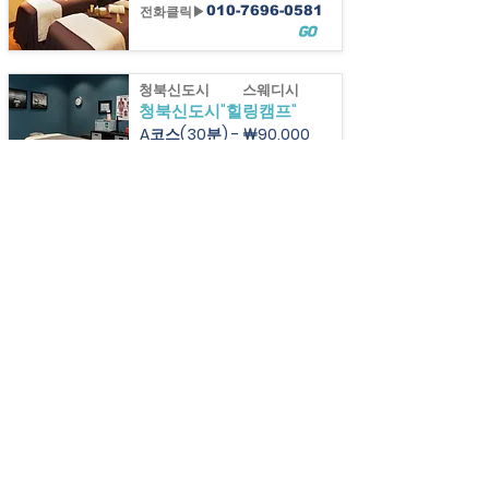
전화클릭▶
010-7696-0581
GO
청북신도시
스웨디시
청북신도시"힐링캠프"
A코스(30분) - ￦90,000
전화클릭▶
010-2723-5998
GO
지역명
업소 Type
상호명
대표메뉴 - ￦가격
전화클릭▶
000-0000-0000
GO
회사명: 로직파트너스 ㅣ 사이트명: 오라카이
사업자등록번호:
321-42-01060
통신판매업 신고번호:
2022-서울강남-01190호