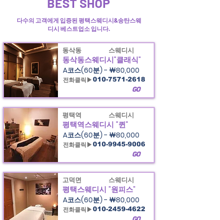
BEST SHOP
다수의 고객에게 입증된 평택스웨디시&송탄스웨
디시 베스트업소 입니다.
동삭동
스웨디시
동삭동스웨디시"클래식"
A코스(60분) - ￦80,000
전화클릭▶
010-7571-2618
GO
평택역
스웨디시
평택역스웨디시 "퀸"
A코스(60분) - ￦80,000
전화클릭▶
010-9945-9006
GO
고덕면
스웨디시
평택스웨디시 "원피스"
A코스(60분) - ￦80,000
전화클릭▶
010-2459-4622
GO