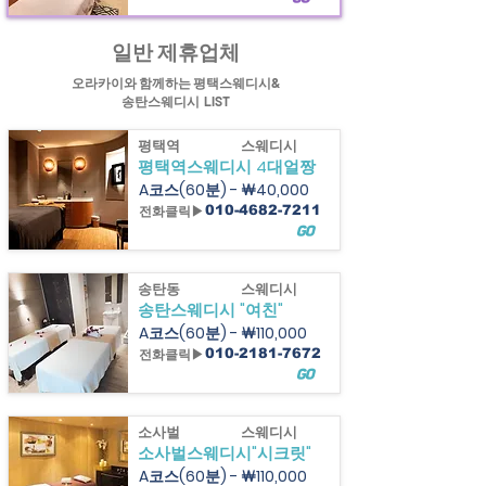
일반 제휴업체
힐링정보 오라카이의
평택스웨디시와 송탄스웨디시&
평택스파
정보제공
오라카이와 함께하는 평택스웨디시&
송탄스웨디시 LIST
평택역
스웨디시
평택역스웨디시 4대얼짱
A코스(60분) - ￦40,000
전화클릭▶
010-4682-7211
GO
송탄동
스웨디시
송탄스웨디시 "여친"
A코스(60분) - ￦110,000
전화클릭▶
010-2181-7672
GO
소사벌
스웨디시
소사벌스웨디시"시크릿"
A코스(60분) - ￦110,000