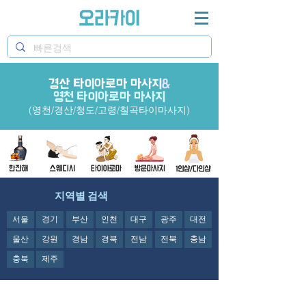
경산 타이아로마 마사지
오라카이 경산타이아로마 마사지샵과 영천타이아로마
&
마사지샵&칠곡마사지 정보제공
영천 타이아로마 마사지
(영천/경산/청도/고령/칠곡타이마사지)
지역별 검색
서울
경기
부산
인천
대구
광주
대전
울산
강원
경남
경북
전남
전북
충남
충북
제주
오라카이의
경산
타이아로마 마사지샵과 영천타이아로마마사지샵&칠곡마사지
정보제공