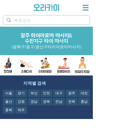
광주 타이아로마 마사지
오라카이 광주타이아로마 마사지샵과 수완지구타이아
&
로마마사지샵&광산구마사지 정보제공
수완지구 타이 마사지
(광북구/동구/광산구타이아로마마사지)
지역별 검색
서울
경기
부산
인천
대구
광주
대전
울산
강원
경남
경북
전남
전북
충남
충북
제주
오라카이의
광주
타이아로마 마사지샵과 수완지구타이아로마마사지샵&광산구마사지
정보제공