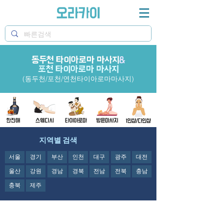
동두천 타이아로마 마사지
오라카이 동두천타이아로마 마사지샵과 포천타이아로
&
마마사지샵&연천마사지 정보제공
포천 타이아로마 마사지
(동두천/포천/연천타이아로마마사지)
지역별 검색
서울
경기
부산
인천
대구
광주
대전
울산
강원
경남
경북
전남
전북
충남
충북
제주
오라카이의
동두천
타이아로마 마사지샵과 포천타이아로마마사지샵&연천마사지
정보제공