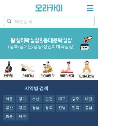
오라카이 왕십리왁싱샵과 동대문왁싱샵&성신여대왁
싱샵 정보제공
왕심리왁싱샵
&
동대문왁싱샵
(성북/동대문/성동/성신여대왁싱샵)
지역별 검색
서울
경기
부산
인천
대구
광주
대전
울산
강원
경남
경북
전남
전북
충남
충북
제주