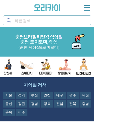
순천브라질리언왁싱샵
&
오라카이 순천 브라질리언 왁싱샵과 순천 로미로미샵
정보제공
순천 로미로미,왁싱
(순천 왁싱샵&로미로미)
지역별 검색
서울
경기
부산
인천
대구
광주
대전
울산
강원
경남
경북
전남
전북
충남
충북
제주
오라카이의
순천 브라질리언
왁싱샵과 순천 로미로미샵
정보제공