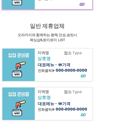
GO
힐링정보
평택
왁싱샵과 안성왁싱샵&송탄
왁싱샵
정보제공
일반 제휴업체
오라카이와 함께하는 평택,안성,송탄시
왁싱샵&로미로미 LIST
지역명
업소 Type
상호명
대표메뉴 - ￦가격
전화클릭▶
000-0000-0000
GO
지역명
업소 Type
상호명
대표메뉴 - ￦가격
전화클릭▶
000-0000-0000
GO
지역명
업소 Type