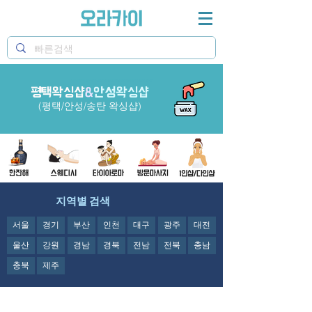
오라카이 평택왁싱샵과 안성왁싱샵&송탄왁싱샵 정보
제공
평택왁싱샵
&
안성왁싱샵
(평택/안성/송탄 왁싱샵)
지역별 검색
서울
경기
부산
인천
대구
광주
대전
울산
강원
경남
경북
전남
전북
충남
충북
제주