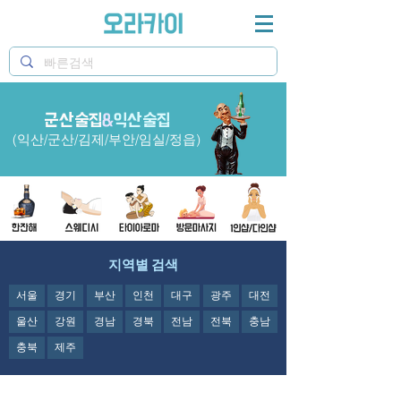
군산술집
&
익산술집
오라카이 전주술집과 전주룸술집&전주이자카야 정보
제공
(익산/군산/김제/부안/임실/정읍)
지역별 검색
서울
경기
부산
인천
대구
광주
대전
울산
강원
경남
경북
전남
전북
충남
충북
제주
오라카이의 군산술집과 군산룸술집&익산술집 정보제공