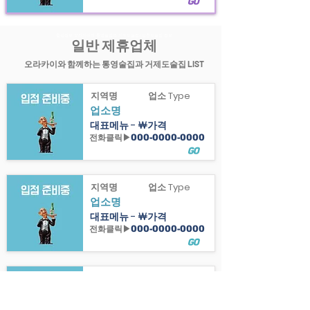
GO
힐링정보 오라카이의
통영술집과 거제도술집&삼천포
술집
정보
일반 제휴업체
제공
오라카이와 함께하는 통영술집과 거제도술집 LIST
지역명
업소 Type
업소명
대표메뉴 - ￦가격
전화클릭▶
000-0000-0000
GO
지역명
업소 Type
업소명
대표메뉴 - ￦가격
전화클릭▶
000-0000-0000
GO
지역명
업소 Type
업소명
대표메뉴 - ￦가격