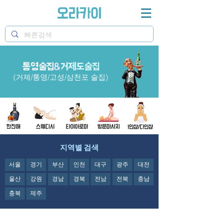
통영술집
&
거제도술집
오라카이 통영술집과 거제도술집&삼천포술집 정보제
공
(거제/통영/고성/삼천포 술집)
지역별 검색
서울
경기
부산
인천
대구
광주
대전
울산
강원
경남
경북
전남
전북
충남
충북
제주
오라카이의
통영술집과 거제도술집&삼천포
술집
정보제공