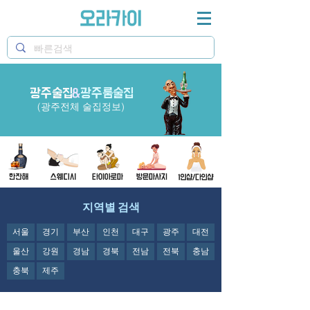
광주술집
&
광주룸술집
광주의 명소 광주술집 과 광주 룸술집 정보 제공 오라카
이
(광주전체 술집정보)
지역별 검색
서울
경기
부산
인천
대구
광주
대전
울산
강원
경남
경북
전남
전북
충남
충북
제주