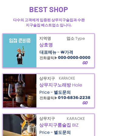
빛고을광주 상무지구술집과 수완지구술집 정보, 그리고 양림동술집 정보 제공
BEST SHOP
다수의 고객에게 입증된 상무지구술집과 수완
지구술집 베스트업소 입니다.
지역명
업소 Type
상호명
대표메뉴 - ￦가격
전화클릭▶
000-0000-0000
GO
상무지구
KARAOKE
상무지구노래방 Hole
Price - 별도문의
전화클릭▶
010-6836-2238
GO
상무지구
KARAOKE
상무지구룸술집 BIZ
Price - 별도문의