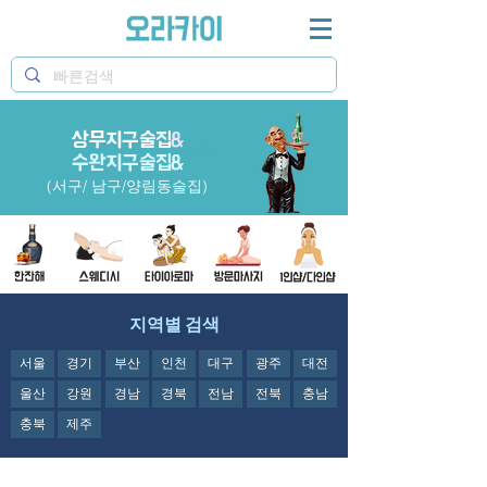
상무지구술집
&
광주의 명소 상무지구술집 과 수완지구술집&양림동술
수완지구술집&
집등 정보 제공 오라카이
(서구/ 남구/양림동술집)
지역별 검색
서울
경기
부산
인천
대구
광주
대전
울산
강원
경남
경북
전남
전북
충남
충북
제주