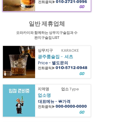
전화클릭▶
010-2721-0996
GO
광주의 가볼만한곳 상무지구술집 과 수완지구술집, 양림동술집 등 정보 제공
일반 제휴업체
오라카이와 함께하는 상무지구술집과 수
완지구술집 LIST
상무지구
KARAOKE
광주룸술집 - 셔츠
Price - 별도문의
전화클릭▶
01O-5712-0948
GO
지역명
업소 Type
업소명
대표메뉴 - ￦가격
전화클릭▶
000-0000-0000
GO
지역명
업소 Type