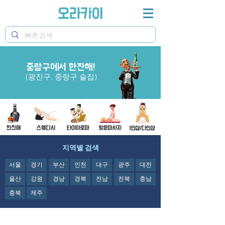
중랑구에서 한잔해!
힐링정보 오라카이 중랑구 술집과 상봉동 술집 추천
(광진구, 중랑구 술집)
지역별 검색
서울
경기
부산
인천
대구
광주
대전
울산
강원
경남
경북
전남
전북
충남
충북
제주