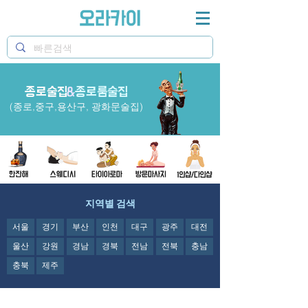
종로술집
&
종로룸술집
종로술집과 종로룸술집의 광화문술집과 광화문
룸술집 정보제공
(종로,중구,용산구, 광화문술집)
지역별 검색
서울
경기
부산
인천
대구
광주
대전
울산
강원
경남
경북
전남
전북
충남
충북
제주
강남역 술집/ 논현동 술집/ 청담동 술집