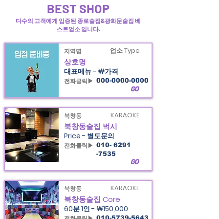
BEST SHOP
다수의 고객에게 입증된 종로술집&광화문술집 베
스트업소 입니다.
업소 Type
지역명
상호명
대표메뉴 - ￦가격
전화클릭▶
000-0000-0000
GO
KARAOKE
북창동
북창동술집 벅시
Price - 별도문의
전화클릭▶
010- 6291
-7535
GO
KARAOKE
북창동
북창동술집 Core
60분 1인 - ￦150,000
전화클릭▶
010-5739-5643