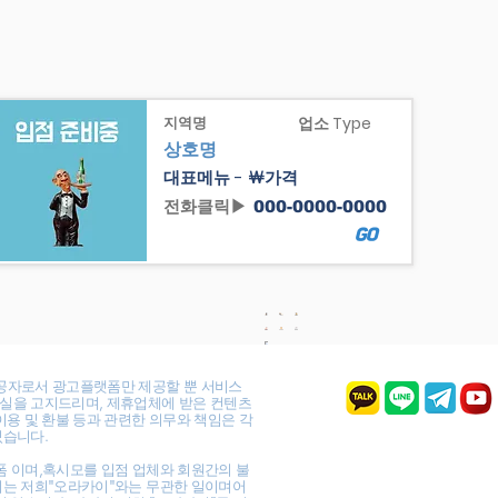
지역명
업소 Type
상호명
대표메뉴 - ￦가격
전화클릭▶
000-0000-0000
GO
공자로서 광고플랫폼만 제공할 뿐 서비스
실을 고지드리며, 제휴업체에 받은 컨텐츠
이용 및 환불 등과 관련한 의무와 책임은 각
있습니다.
폼 이며,혹시모를 입점 업체와 회원간의 불
이는 저희"오라카이"와는 무관한 일이며어