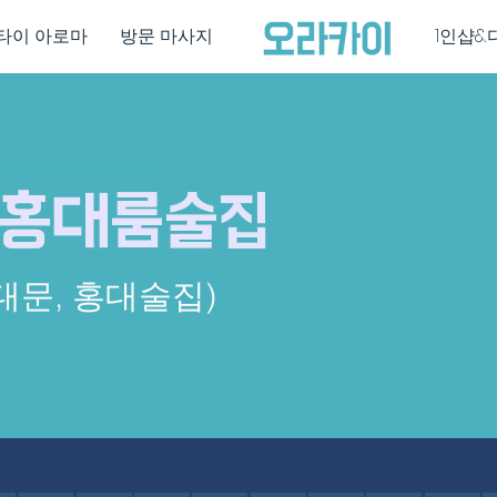
타이 아로마
방문 마사지
1인샵&
 홍대룸술집과 합정역 술집정보
홍대룸술집
대문, 홍대술집)