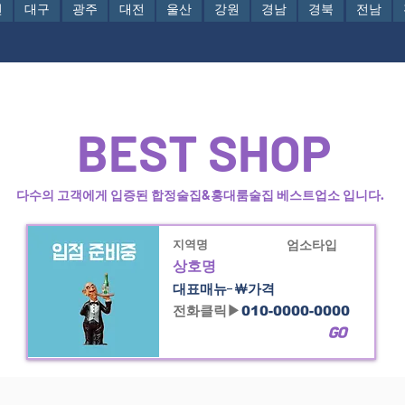
천
대구
광주
대전
울산
강원
경남
경북
전남
강남역 술집/ 논현동 술집/ 청담동 술집
BEST SHOP
다수의 고객에게 입증된 합정술집&홍대룸술집 베스트업소 입니다.
지역명
엄소타입
상호명
대표매뉴-￦가격
전화클릭▶
010-0000-0000
GO