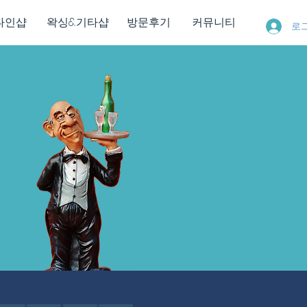
다인샵
왁싱&기타샵
방문후기
커뮤니티
로