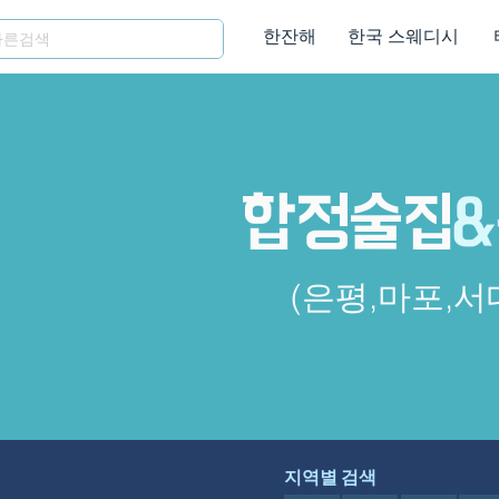
한잔해
한국 스웨디시
홍대술집과 합정술집, 그리고
합정술집
&
(은평,마포,서
지역별 검색