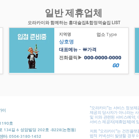
일반 제휴업체
오라카이와 함께하는 홍대술집&합정역술집 LIST
지역명
업소 Type
상호명
대표메뉴 - ￦가격
전화클릭▶
000-0000-0000
GO
"오라카이"는 서비스 정보제
라카이
제공의 당사자가 아니라는 사
및 이와 관련된 서비스예약, 
서비스 제공자(제휴업체)에 
1190호
34길 6 성암빌딩 202호 -B228(논현동)
저희 "오라카이"는 건전플랫
법적 커넥션이 발생할 경우 
센터:
0504-3180-1452