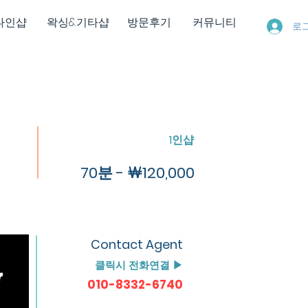
다인샵
왁싱&기타샵
방문후기
커뮤니티
로
1인샵
70분 - ￦120,000
Contact Agent
클릭시 전화연결 ▶
010-8332-6740