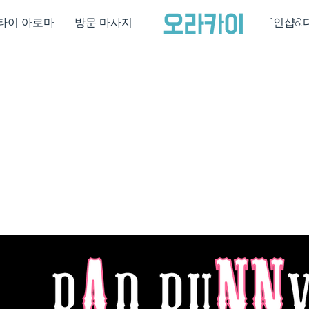
타이 아로마
방문 마사지
1인샵&