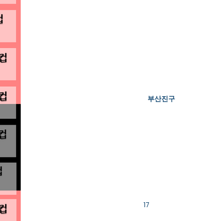
부산진구
Bedrooms
Property Details
Property Type
Bathrooms
Floors
Size
17
Year Built