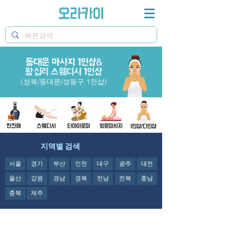
동대문 마사지 1인샵
오라카이 동대문마사지1인샵과 왕십리스웨디시 1인샵
&
&성동구 1인샵 정보제공
왕십리 스웨디시 1인샵
(성북/동대문/성동구 1인샵)
지역별 검색
서울
경기
부산
인천
대구
광주
대전
울산
강원
경남
경북
전남
전북
충남
충북
제주