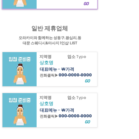
GO
일반 제휴업체
힐링정보
동대문
마사지1인샵과 왕십리스웨디시 1인샵&성동구 1인샵
정보제공
오라카이와 함께하는 성동구,왕십리,동
대문 스웨디시&마사지 1인샵 LIST
지역명
업소 Type
상호명
대표메뉴 - ￦가격
전화클릭▶
000-0000-0000
GO
지역명
업소 Type
상호명
대표메뉴 - ￦가격
전화클릭▶
000-0000-0000
GO
지역명
업소 Type