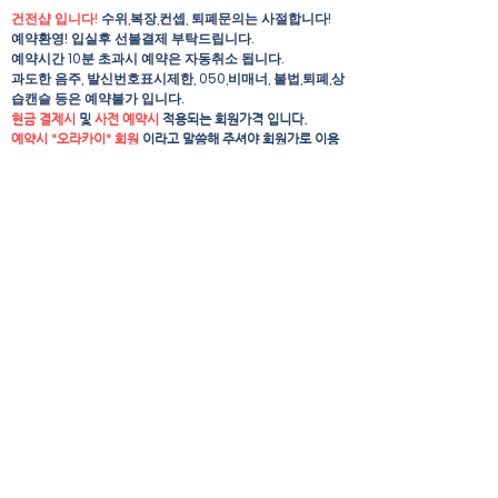
건전샵 입니다!
수위,복장,컨셉, 퇴폐문의는 사절합니다!
예약환영! 입실후 선불결제 부탁드립니다.
예약시간 10분 초과시 예약은 자동취소 됩니다.
​과도한 음주, 발신번호표시제한, 050,비매너, 불법,퇴폐,상
습캔슬 등은 예약불가 입니다.
현금 결제시
및
사전 예약시
적용되는 회원가격 입니다.
예약시 "오라카이" 회원
이라고 말씀해 주셔야 회원가로 이용
하실수 있습니다.
주차 가능 여부는 예약시 미리 문의해 주세요
​기타 자세한 사항은 업소 담당자에게 전화문의 주시면 친절히
상담해 드립니다.
위치정보
대한민국 부산광역시 해운대구 해운대해변로
209번길 8-3