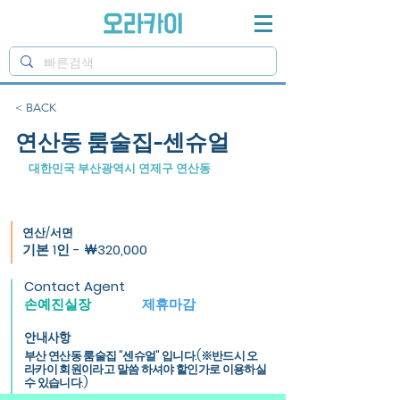
< BACK
연산동 룸술집-센슈얼
대한민국 부산광역시 연제구 연산동
연산/서면
기본 1인 - ￦320,000
Contact Agent
손예진실장
제휴마감
안내사항
부산 연산동 룸술집 "센슈얼" 입니다.(※반드시 오
라카이 회원이라고 말씀 하셔야 할인가로 이용하실
수 있습니다.)