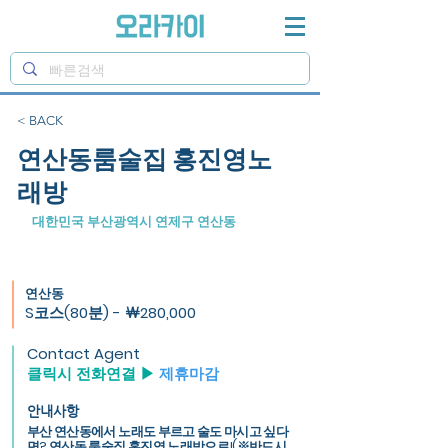
< BACK
연산동룸술집 홍진영노
래방
대한민국 부산광역시 연제구 연산동
연산동
S코스(80분) - ￦280,000
Contact Agent
클릭시 전화연결 ▶
제휴마감
안내사항
부산 연산동에서 노래도 부르고 술도 마시고 싶다
면? 연산동 룸술집 홍진영 노래방으로!(※반드시