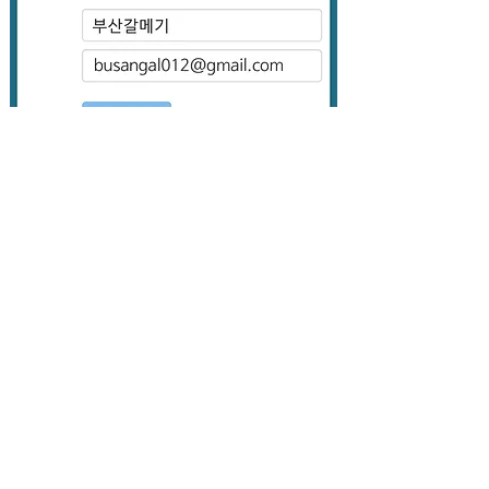
간단하게
후기
를 작성해 주세요​
작성후 만족도에 따라
별점
을 주세요
닉네임
을 익명으로 적어 주세요
​메일 주소를 입력후
"댓글 남기기"
클릭
▶ 주의사항
악의적인 댓글
이나
인신공격
성 댓글은 자제 부탁 드립니
다.
후기나 문의만 작성 부탁 드립니다!
수위문의 등 기타 성적인 표현은 삼가해 주시기 바랍니
다!
​기타 자세한 사항은 업소 담당자에게 전화문의 주시면
친절히 상담해 드립니다.