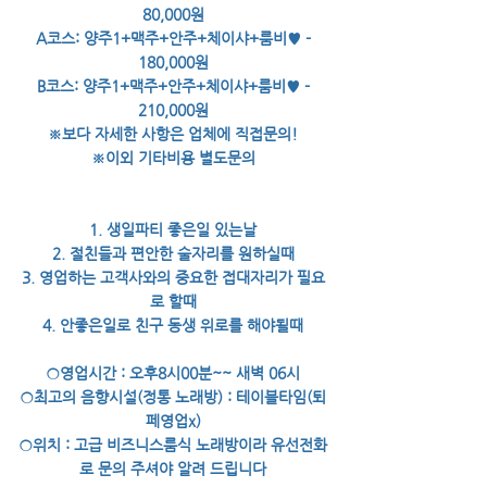
80,000원
A코스: 양주1+맥주+안주+체이샤+룸비♥ -
180,000원
B코스: 양주1+맥주+안주+체이샤+룸비♥ -
210,000원
※보다 자세한 사항은 업체에 직접문의!
※이외 기타비용 별도문의
1. 생일파티 좋은일 있는날
2. 절친들과 편안한 술자리를 원하실때
3. 영업하는 고객사와의 중요한 접대자리가 필요
로 할때
4. 안좋은일로 친구 동생 위로를 해야될때‌
○영업시간 : 오후8시00분~~ 새벽 06시
○최고의 음향시설(정통 노래방) : 테이블타임(퇴
페영업x)
○위치 : 고급 비즈니스룸식 노래방이라 유선전화
로 문의 주셔야 알려 드립니다