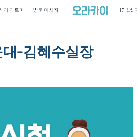
타이 아로마
방문 마사지
1인샵&
대-김혜수실장