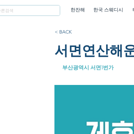
한잔해
한국 스웨디시
< BACK
서면연산해운
부산광역시 서면1번가