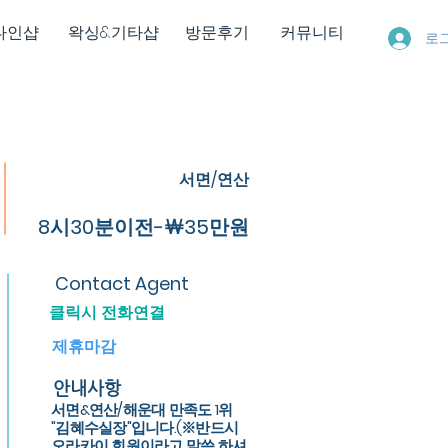
다인샵
왁싱&기타샵
방문후기
커뮤니티
로
서면/연산
8시30분이전-￦35만원
Contact Agent
클릭시 전화연결
제휴마감
안내사항
서면&연산/해운대 만족도 1위
"김혜수실장"입니다.(※반드시
오라카이 회원이라고 말씀 하셔