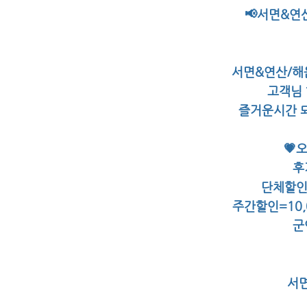
📢서면&연
서면&연산/해
고객님
즐거운시간 되
💗
후
단체할인
주간할인=10,
군
서