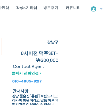
다인샵
왁싱&기타샵
방문후기
커뮤니티
로
강남구
8시이전 맥주SET-
￦300,000
Contact Agent
클릭시 전화연결 >
010-4885-9217
안내사항
강남 룸술집 "홈런"(※반드시 오
라카이 회원이라고 말씀 하셔야
할인가로 이용하실수 있습니