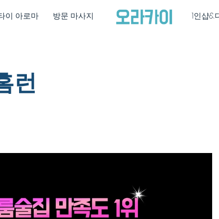
타이 아로마
방문 마사지
1인샵&
홈런