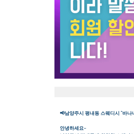
📢남양주시 평내동 스웨디시 "바나
안녕하세요~