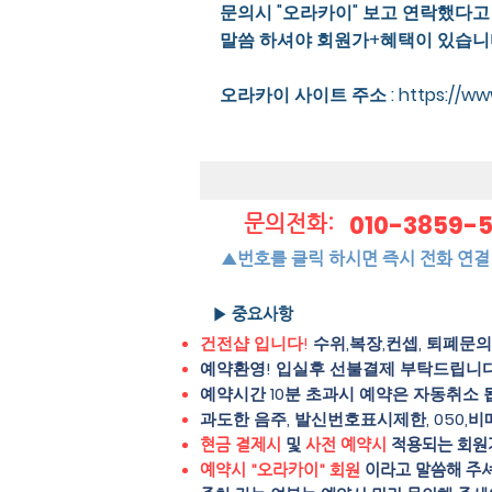
문의시 "오라카이" 보고 연락했다고
말씀 하셔야 회원가+혜택이 있습니
오라카이 사이트 주소 :
https://w
010-3859-
문의전화:
▲번호를 클릭 하시면 즉시 전화 연결
▶ 중요사항
건전샵 입니다!
수위,복장,컨셉, 퇴폐문
예약환영! 입실후 선불결제 부탁드립니다
예약시간 10분 초과시 예약은 자동취소 
과도한 음주, 발신번호표시제한, 050,비
현금 결제시
및
사전 예약시
적용되는 회원
예약시 "오라카이" 회원
이라고 말씀해 주