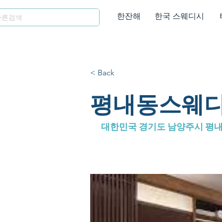
한잔해
한국 스웨디시
< Back
평내동스웨디
대한민국 경기도 남양주시 평내동