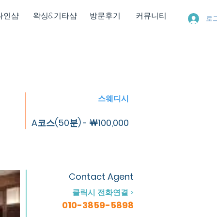
다인샵
왁싱&기타샵
방문후기
커뮤니티
로
스웨디시
A코스(50분) - ￦100,000
Contact Agent
클릭시 전화연결 >
010-3859-5898