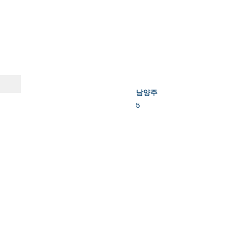
남양주
5
Property Details
Property Description
Property Type
Bedrooms
Bathrooms
Year Built
Floors