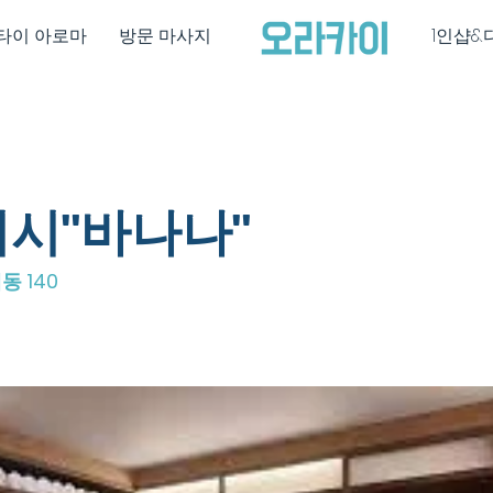
타이 아로마
방문 마사지
1인샵&
시"바나나"
 140