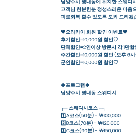
남양주시 평내동에 위치한 스웨디시 
고객님 한분한분 정성스러운 마음
피로회복 할수 있도록 도와 드리겠
💗오라카이 회원 할인 이벤트💗
후기할인=10,000원 할인♡
단체할인=2인이상 방문시 각 1만
주간할인=10,000원 할인 (오후 6
군인할인=10,000원 할인♡
🍀프로그램🍀
남양주시 평내동 스웨디시
┌─ 스웨디시코스 ─┐
1️⃣A코스(50분) - ￦100,000
2️⃣B코스(70분) - ￦120,000
3️⃣C코스(90분) - ￦150,000