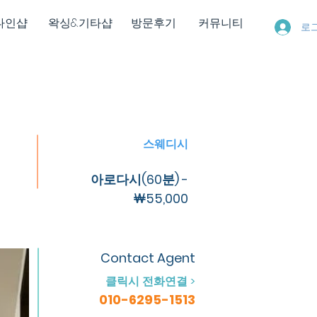
다인샵
왁싱&기타샵
방문후기
커뮤니티
로
스웨디시
아로다시(60분) -
￦55,000
Contact Agent
클릭시 전화연결 >
010-6295-1513