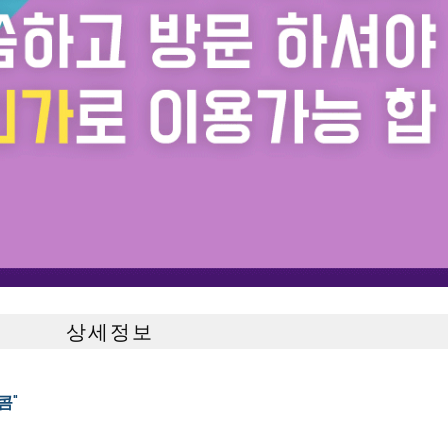
상세정보
콤"