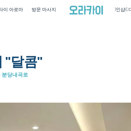
타이 아로마
방문 마사지
1인샵&
"달콤"
구 분당내곡로