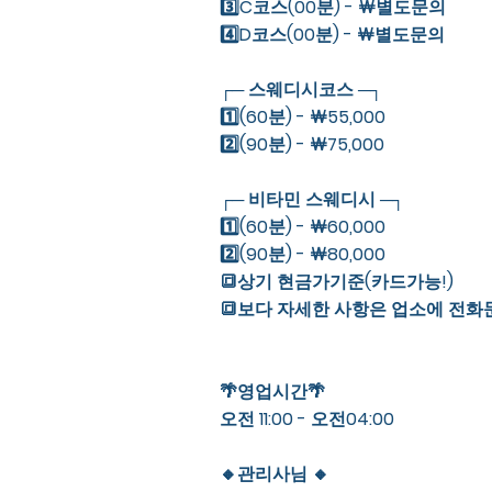
3️⃣C코스(00분) - ￦별도문의
4️⃣D코스(00분) - ￦별도문의
┌─ 스웨디시코스 ─┐
1️⃣(60분) - ￦55,000
2️⃣(90분) - ￦75,000
┌─ 비타민 스웨디시 ─┐
1️⃣(60분) - ￦60,000
2️⃣(90분) - ￦80,000
🔳상기 현금가기준(카드가능!)
🔳보다 자세한 사항은 업소에 전화
🌴영업시간🌴
오전 11:00 - 오전04:00
🔸관리사님 🔸