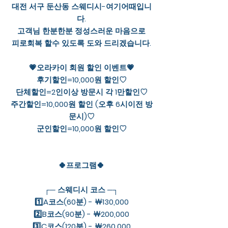
대전 서구 둔산동 스웨디시-여기어때입니
다.
고객님 한분한분 정성스러운 마음으로
피로회복 할수 있도록 도와 드리겠습니다.
💗오라카이 회원 할인 이벤트💗
후기할인=10,000원 할인♡
단체할인=2인이상 방문시 각 1만할인♡
주간할인=10,000원 할인 (오후 6시이전 방
문시)♡
군인할인=10,000원 할인♡
🍀프로그램🍀
┌─ 스웨디시 코스 ─┐
1️⃣A코스(60분) - ￦130,000
2️⃣B코스(90분) - ￦200,000
3️⃣C코스(120분) - ￦260,000