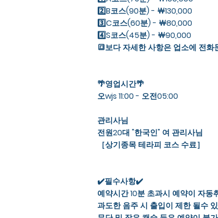
2️⃣B코스(90분) - ￦130,000
3️⃣C코스(60분) - ￦80,000
4️⃣S코스(45분) - ￦90,000
🔳보다 자세한 사항은 업소에 전화
🌴영업시간🌴
오wjs 11:00 - 오전05:00
관리사님
전원20대 "한국인" 여 관리사님
［상기종목 테라피 코스 수료］
✔️필수사항✔️
예약시간 10분 초과시 예약이 자동
과도한 음주 시 출입이 제한 될수 
무단 및 잦은 캔슬 등은 예약이 불