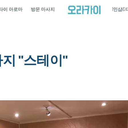
타이 아로마
방문 마사지
1인샵&
지 "스테이"