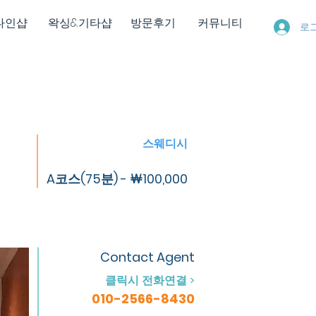
다인샵
왁싱&기타샵
방문후기
커뮤니티
로
스웨디시
A코스(75분) - ￦100,000
Contact Agent
클릭시 전화연결 >
010-2566-8430