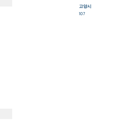
고양시
107
Property Details
Property Description
Property Type
Bedrooms
Bathrooms
Year Built
Floors