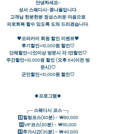
안녕하세요~
성서 스웨디시-콩나물입니다.
고객님 한분한분 정성스러운 마음으로
피로회복 할수 있도록 도와 드리겠습니다.
💗오라카이 회원 할인 이벤트💗
후기할인=10,000원 할인♡
단체할인=2인이상 방문시 각 1만할인♡
주간할인=10,000원 할인 (오후 6시이전 방
문시)♡
군인할인=10,000원 할인♡
🍀프로그램🍀
┌─ 스웨디시 코스 ─┐
1️⃣힐링코스(60분) - ￦80,000
2️⃣VIP코스(60분) - ￦110,000
3️⃣추가시간(30분) - ￦40,000