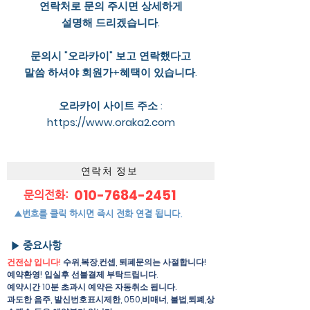
연락처로 문의 주시면 상세하게
설명해 드리겠습니다.
문의시 "오라카이" 보고 연락했다고
말씀 하셔야 회원가+혜택이 있습니다.
오라카이 사이트 주소 :
https://www.oraka2.com
연락처 정보
010-7684-2451
문의전화:
▲번호를 클릭 하시면 즉시 전화 연결 됩니다.
▶ 중요사항
건전샵 입니다!
수위,복장,컨셉, 퇴폐문의는 사절합니다!
예약환영! 입실후 선불결제 부탁드립니다.
예약시간 10분 초과시 예약은 자동취소 됩니다.
과도한 음주, 발신번호표시제한, 050,비매너, 불법,퇴폐,상