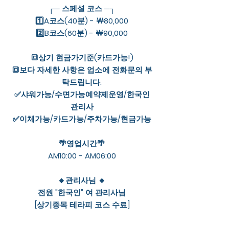
┌─ 스페셜 코스 ─┐
1️⃣A코스(40분) - ￦80,000
2️⃣B코스(60분) - ￦90,000
🔳상기 현금가기준(카드가능!)
🔳보다 자세한 사항은 업소에 전화문의 부
탁드립니다.
✅샤워가능/수면가능예약제운영/한국인
관리사
✅이체가능/카드가능/주차가능/현금가능
🌴영업시간🌴
AM10:00 - AM06:00
🔸관리사님 🔸
전원 "한국인" 여 관리사님
[상기종목 테라피 코스 수료]