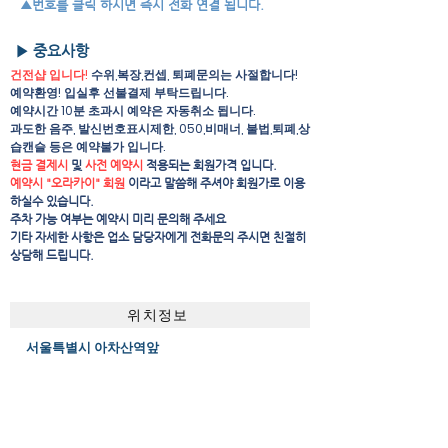
▲번호를 클릭 하시면 즉시 전화 연결 됩니다.
▶ 중요사항
건전샵 입니다!
수위,복장,컨셉, 퇴폐문의는 사절합니다!
예약환영! 입실후 선불결제 부탁드립니다.
예약시간 10분 초과시 예약은 자동취소 됩니다.
과도한 음주, 발신번호표시제한, 050,비매너, 불법,퇴폐,상
습캔슬 등은 예약불가 입니다.
현금 결제시
및
사전 예약시
적용되는 회원가격 입니다.
예약시 "오라카이" 회원
이라고 말씀해 주셔야 회원가로 이용
하실수 있습니다.
주차 가능 여부는 예약시 미리 문의해 주세요
​기타 자세한 사항은 업소 담당자에게 전화문의 주시면 친절히
상담해 드립니다.
위치정보
서울특별시 아차산역앞