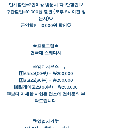
단체할인=2인이상 방문시 각 1만할인♡
주간할인=10,000원 할인 (오후 6시이전 방
문시)♡
군인할인=10,000원 할인♡
🍀프로그램🍀
건국대 스웨디시
┌─ 스웨디시코스 ─┐
1️⃣A코스(60분) - ￦200,000
2️⃣B코스(80분) - ￦250,000
3️⃣릴레이코스(60분) - ￦230,000
🔳보다 자세한 사항은 업소에 전화문의 부
탁드립니다.
🌴영업시간🌴