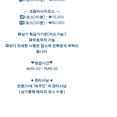
┌─ 크림마사지코스 ─┐
1️⃣A코스(90분) - ￦75,000
2️⃣B코스(120분) - ￦90,000
🔳상기 현금가기준(카드가능!)
🔳무료주차 가능
🔳보다 자세한 사항은 업소에 전화문의 부탁드
립니다.
🌴영업시간🌴
AM10:00 - PM15:00
🔸관리사님 🔸
전원20대 "태국인" 여 관리사님
［상기종목 테라피 코스 수료］
✔️필수사항✔️
예약시간 10분 초과시 예약이 자동취소 됩니다.