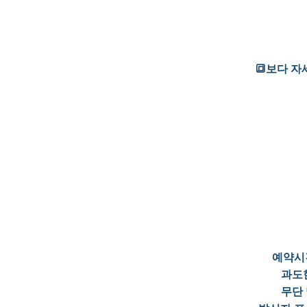
🔳보다 
예약시간
과도한
무단 