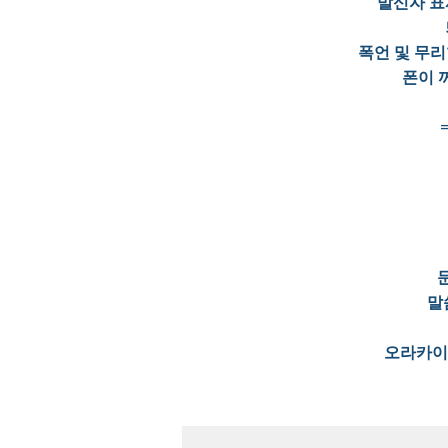
발신자 표
폭언 및 무리
폰이 
말
오라카이 