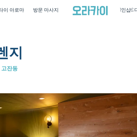
타이 아로마
방문 마사지
1인샵&
렌지
 고잔동