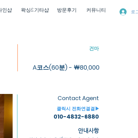
다인샵
왁싱&기타샵
방문후기
커뮤니티
로
건마
A코스(60분) - ￦80,000
Contact Agent
​클릭시 전화연결결▶
010-4832-6880
안내사항