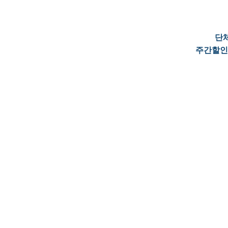
단
주간할인=