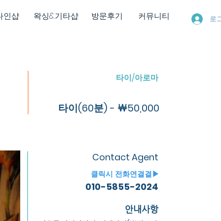
다인샵
왁싱&기타샵
방문후기
커뮤니티
로
타이/아로마
타이(60분) - ￦50,000
Contact Agent
​클릭시 전화연결결▶
010-5855-2024
안내사항