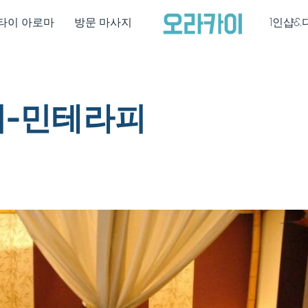
타이 아로마
방문 마사지
1인샵&
-민테라피