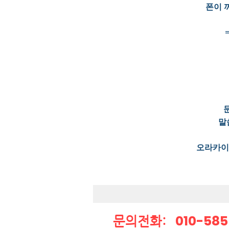
폰이 
말
오라카이 
010-58
문의전화: