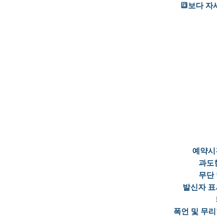
🔳보다 
예약시간
과도한
무단 
발신자 표
폭언 및 무리