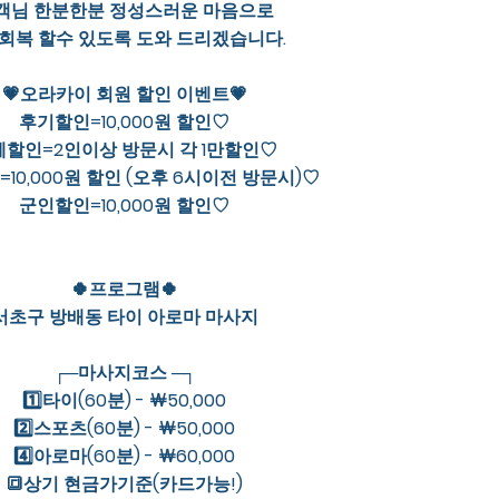
객님 한분한분 정성스러운 마음으로
회복 할수 있도록 도와 드리겠습니다.
💗오라카이 회원 할인 이벤트💗
후기할인=10,000원 할인♡
체할인=2인이상 방문시 각 1만할인♡
10,000원 할인 (오후 6시이전 방문시)♡
군인할인=10,000원 할인♡
🍀프로그램🍀
서초구 방배동 타이 아로마 마사지
┌─마사지코스 ─┐
1️⃣타이(60분) - ￦50,000
2️⃣스포츠(60분) - ￦50,000
4️⃣아로마(60분) - ￦60,000
🔳상기 현금가기준(카드가능!)