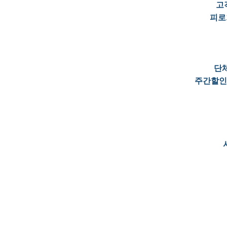
고
피로
단
주간할인=