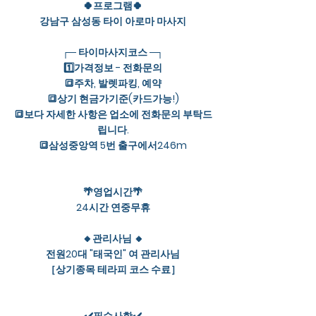
🍀프로그램🍀
강남구 삼성동 타이 아로마 마사지
┌─ 타이마사지코스 ─┐
1️⃣가격정보 - 전화문의
🔳주차, 발렛파킹, 예약
🔳상기 현금가기준(카드가능!)
🔳보다 자세한 사항은 업소에 전화문의 부탁드
립니다.
🔳삼성중앙역 5번 출구에서246m
🌴영업시간🌴
24시간 연중무휴
🔸관리사님 🔸
전원20대 "태국인" 여 관리사님
［상기종목 테라피 코스 수료］