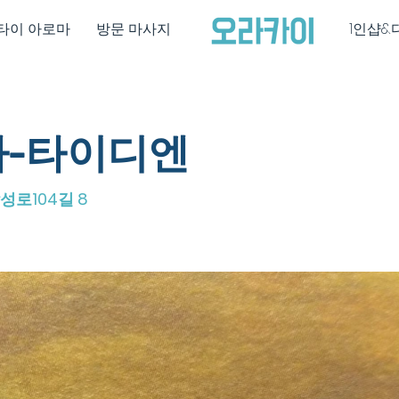
타이 아로마
방문 마사지
1인샵&
-타이디엔
로104길 8