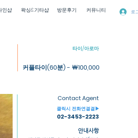
다인샵
왁싱&기타샵
방문후기
커뮤니티
로
타이/아로마
커플타이(60분) - ￦100,000
Contact Agent
​클릭시 전화연결결▶
02-3453-2223
안내사항