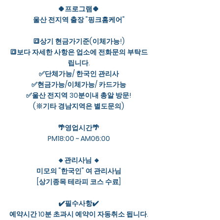
🍀프로그램🍀
울산 전지역 출장 "핑크홈케어"
🔳상기 현금가기준(이체가능!)
🔳보다 자세한 사항은 업소에 전화문의 부탁드
립니다.
✅단체가능/ 한국인 관리사
✅현금가능/이체가능/ 카드가능
✅울산 전지역 30분이내 총알 방문!
(※기타 경남지역은 별도문의)
🌴영업시간🌴
PM18:00 ~ AM06:00
🔸관리사님 🔸
미모의 "한국인" 여 관리사님
[상기종목 테라피 코스 수료]
✔️필수사항✔️
예약시간 10분 초과시 예약이 자동취소 됩니다.