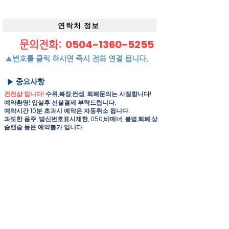
연락처 정보
0504-1360-5255
문의전화:
▲번호를 클릭 하시면 즉시 전화 연결 됩니다.
▶ 중요사항
건전샵 입니다!
수위,복장,컨셉, 퇴폐문의는 사절합니다!
예약환영! 입실후 선불결제 부탁드립니다.
예약시간 10분 초과시 예약은 자동취소 됩니다.
과도한 음주, 발신번호표시제한, 050,비매너, 불법,퇴폐,상
습캔슬 등은 예약불가 입니다.
현금 결제시
및
사전 예약시
적용되는 회원가격 입니다.
예약시 "오라카이" 회원
이라고 말씀해 주셔야 회원가로 이용
하실수 있습니다.
주차 가능 여부는 예약시 미리 문의해 주세요
​기타 자세한 사항은 업소 담당자에게 전화문의 주시면 친절히
상담해 드립니다.
위치정보
대한민국 울산광역시 남구 무거동