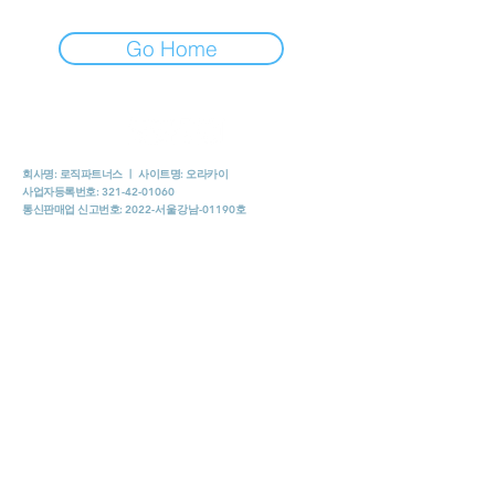
Go Home
회사명: 로직파트너스 ㅣ 사이트명: 오라카이
사업자등록번호:
321-42-01060
통신판매업 신고번호:
2022-서울강남-01190호
사업장소재지:
서울특별시 강남구 언주로 134길 6 성암빌딩
202호 -B228(논현동)
​E-Mail:
orakai8282@gmail.com
ㅣ
고객센터:
0504-3180-1452
​업무제휴 신청 바로가기 "CLICK"
"오라카이"는 서비스 정보제공자로서 광고플랫폼만 제공할
뿐 서비스 제공의 당사자가 아니라는 사실을 고지드리며, 제
휴업체에 받은 컨텐츠및 이와 관련된 서비스예약, 이용 및 환
불 등과 관련한 의무와 책임은 각 서비스 제공자(제휴업체)에
있습니다.
저희 "오라카이"는 건전플랫폼 이며,혹시모를 입점 업체와 회
원간의 불법적 커넥션이 발생할 경우 이는 저희"오라카이"와
는 무관한 일이며어떠한 민, 형사상의 책임도 지지 않습니다.
따라서 저희 "오라카이"를 이용하는 업주와 회원들은 밝고 건
전하게 이용해 주실것을 당부 드립니다.