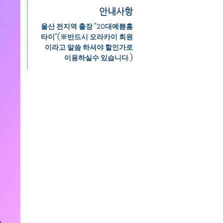
안내사항
울산 전지역 출장 "20대예쁨홈
타이"(※반드시 오라카이 회원
이라고 말씀 하셔야 할인가로
이용하실수 있습니다.)