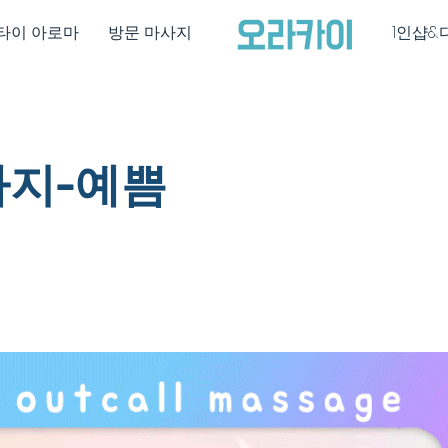
타이 아로마
방문 마사지
1인샵&
지-예쁨