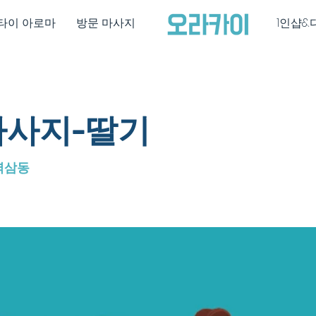
타이 아로마
방문 마사지
1인샵&
사지-딸기
역삼동