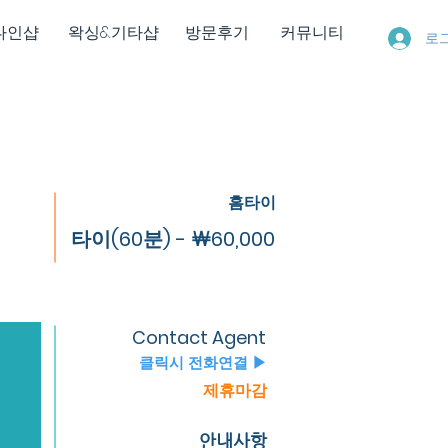
다인샵
왁싱&기타샵
방문후기
커뮤니티
로
홈타이
타이(60분) - ￦60,000
Contact Agent
클릭시 전화연결 ▶
제휴마감
안내사항