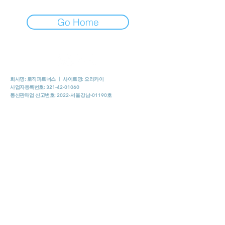
Go Home
회사명: 로직파트너스 ㅣ 사이트명: 오라카이
사업자등록번호:
321-42-01060
통신판매업 신고번호:
2022-서울강남-01190호
사업장소재지:
서울특별시 강남구 언주로 134길 6 성암빌딩
202호 -B228(논현동)
​E-Mail:
orakai8282@gmail.com
ㅣ
고객센터:
0504-3180-1452
​업무제휴 신청 바로가기 "CLICK"
"오라카이"는 서비스 정보제공자로서 광고플랫폼만 제공할
뿐 서비스 제공의 당사자가 아니라는 사실을 고지드리며, 제
휴업체에 받은 컨텐츠및 이와 관련된 서비스예약, 이용 및 환
불 등과 관련한 의무와 책임은 각 서비스 제공자(제휴업체)에
있습니다.
저희 "오라카이"는 건전플랫폼 이며,혹시모를 입점 업체와 회
원간의 불법적 커넥션이 발생할 경우 이는 저희"오라카이"와
는 무관한 일이며어떠한 민, 형사상의 책임도 지지 않습니다.
따라서 저희 "오라카이"를 이용하는 업주와 회원들은 밝고 건
전하게 이용해 주실것을 당부 드립니다.