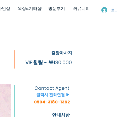
다인샵
왁싱&기타샵
방문후기
커뮤니티
로
출장마사지
VIP힐링 - ￦130,000
Contact Agent
클릭시 전화연결 ▶
0504-3180-1362
안내사항