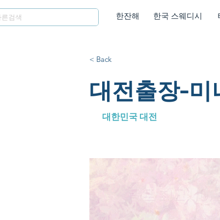
한잔해
한국 스웨디시
< Back
대전출장-미
대한민국 대전