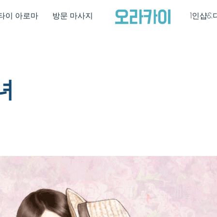
타이 아로마
방문 마사지
1인샵&
녀