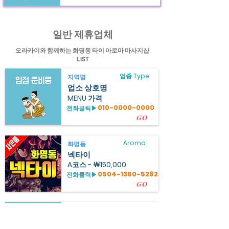
힐링정보
화명동 타이 아로마 마사지
어플
정보제공
일반 제휴업체
오라카이와 함께하는 화명동 타이 아로마 마사지샵
LIST
업종 Type
지역명
업소 상호명
MENU 가격
010-0000-0000
전화클릭▶
GO
Aroma
화명동
넥타이
A코스 - ￦150,000
0504-1360-5282
전화클릭▶
GO
업종 Type
지역명
업소 상호명