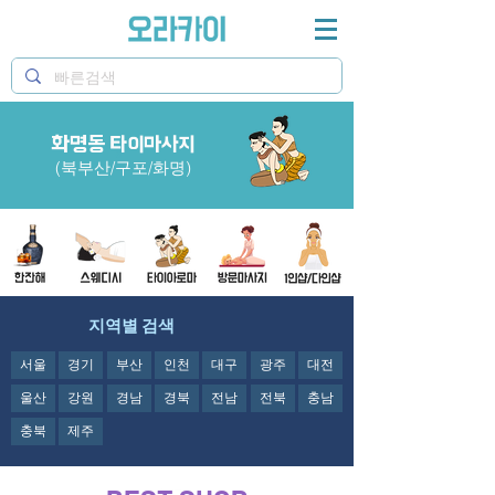
화명동 타이마사지
힐링 오라카이 화명동 타이 아로마 마사지 추
천
(북부산/구포/화명)
지역별 검색
서울
경기
부산
인천
대구
광주
대전
울산
강원
경남
경북
전남
전북
충남
충북
제주
오라카이의
화명동 타이 아로마 마사지
어플
정보제공