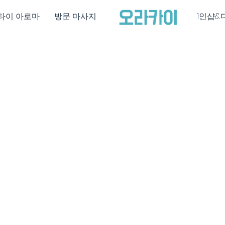
타이 아로마
방문 마사지
1인샵&