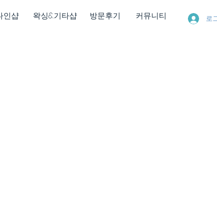
다인샵
왁싱&기타샵
방문후기
커뮤니티
로