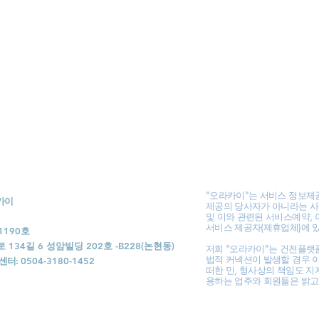
"오라카이"는 서비스 정보제
라카이
제공의 당사자가 아니라는 사
및 이와 관련된 서비스예약, 
서비스 제공자(제휴업체)에 
1190호
34길 6 성암빌딩 202호 -B228(논현동)
저희 "오라카이"는 건전플랫
법적 커넥션이 발생할 경우 
센터:
0504-3180-1452
떠한 민, 형사상의 책임도 지
용하는 업주와 회원들은 밝고