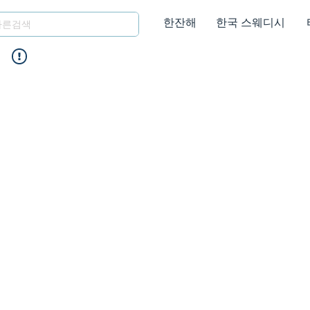
한잔해
한국 스웨디시