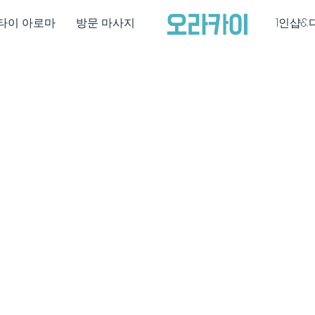
타이 아로마
방문 마사지
1인샵&