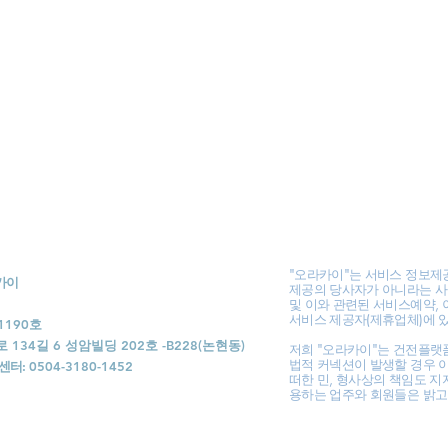
"오라카이"는 서비스 정보제
라카이
제공의 당사자가 아니라는 사
및 이와 관련된 서비스예약, 
서비스 제공자(제휴업체)에 
1190호
34길 6 성암빌딩 202호 -B228(논현동)
저희 "오라카이"는 건전플랫
법적 커넥션이 발생할 경우 
센터:
0504-3180-1452
떠한 민, 형사상의 책임도 지
용하는 업주와 회원들은 밝고