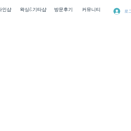
다인샵
왁싱&기타샵
방문후기
커뮤니티
로