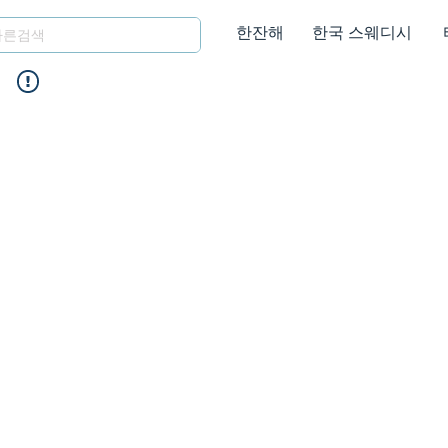
한잔해
한국 스웨디시