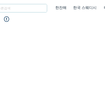
한잔해
한국 스웨디시