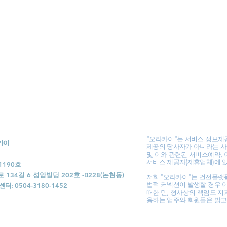
"오라카이"는 서비스 정보제
라카이
제공의 당사자가 아니라는 사
및 이와 관련된 서비스예약, 
서비스 제공자(제휴업체)에 
1190호
34길 6 성암빌딩 202호 -B228(논현동)
저희 "오라카이"는 건전플랫
법적 커넥션이 발생할 경우 
센터:
0504-3180-1452
떠한 민, 형사상의 책임도 지
용하는 업주와 회원들은 밝고