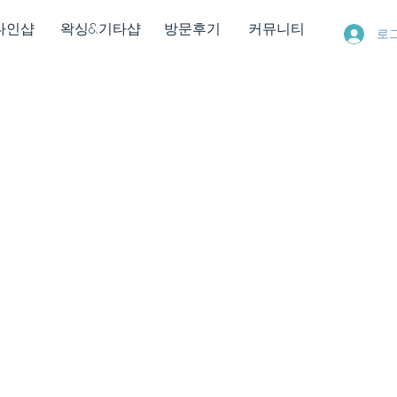
다인샵
왁싱&기타샵
방문후기
커뮤니티
로