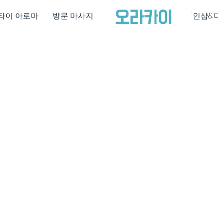
타이 아로마
방문 마사지
1인샵&