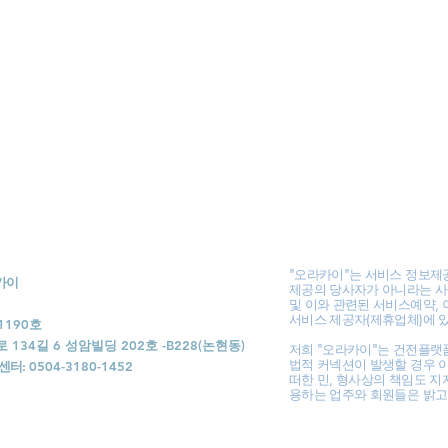
"오라카이"는 서비스 정보제
라카이
제공의 당사자가 아니라는 사
및 이와 관련된 서비스예약, 
서비스 제공자(제휴업체)에 
1190호
34길 6 성암빌딩 202호 -B228(논현동)
저희 "오라카이"는 건전플랫
법적 커넥션이 발생할 경우 
센터:
0504-3180-1452
떠한 민, 형사상의 책임도 지
용하는 업주와 회원들은 밝고