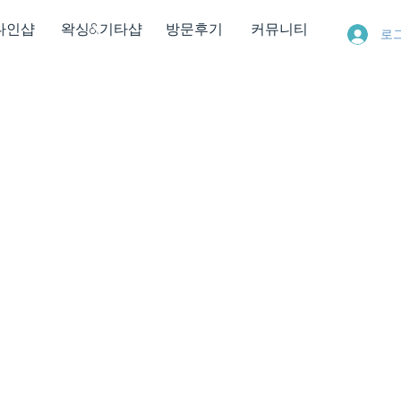
다인샵
왁싱&기타샵
방문후기
커뮤니티
로