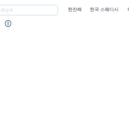
한잔해
한국 스웨디시