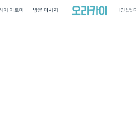
타이 아로마
방문 마사지
1인샵&