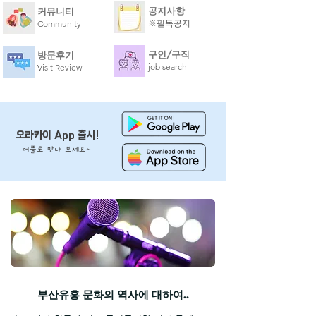
공지사항
​커뮤니티
​※필독공지
Community
구인/구직
방문후기
job search
Visit Review
오라카이 App 출시!
어플로 만나 보세요~
부산유흥 문화의 역사에 대하여..