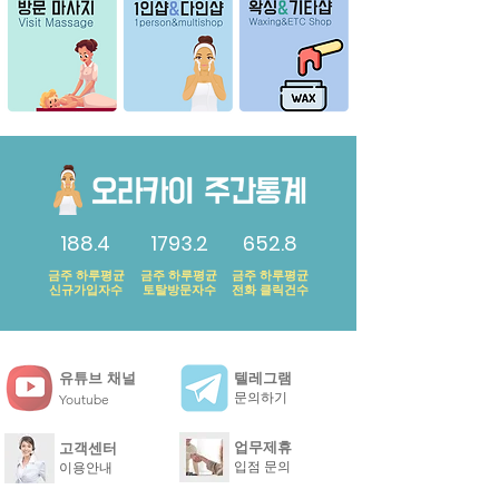
188.4
1793.2
652.8
금주 ​하루평균
금주 ​하루평균
금주 ​하루평균
신규가입자수
토탈방문자수
전화 클릭건수
유튜브 채널
텔레그램
문의하기
Youtube
업무제휴
고객센터
입점 문의
이용안내