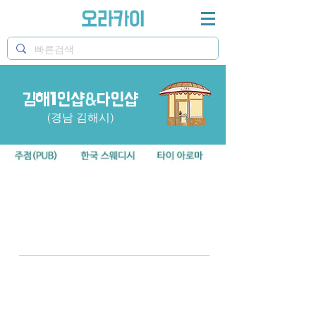
김해1인샵
힐링정보 오라카이 김해1인샵 정보
&
다인샵
(경남 김해시)
부산
동부산(해운대구,수영구)
동래구/연제구
남부산(대연,초량,남포)
서면/양정
북부산(구포,화명)
서부산(괴정,하단,명지)
경남
창원
김해
양산
거제
울산
진주/사천